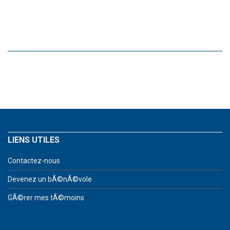
LIENS UTILES
Contactez-nous
Devenez un bÃ©nÃ©vole
GÃ©rer mes tÃ©moins